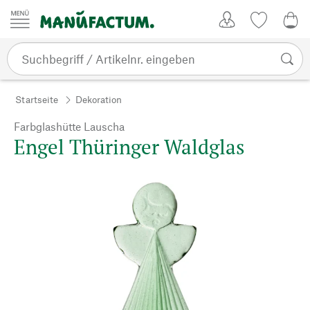
Zum Inhalt springen
Kundenkonto
Merkliste
0,0
Startseite
Dekoration
Farbglashütte Lauscha
Engel Thüringer Waldglas