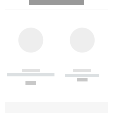
---------- --------------
------------
------------
----------- ----------- --------
----------- -----------
---
--,-- €
--,-- €