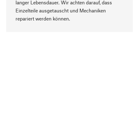
langer Lebensdauer. Wir achten darauf, dass
Einzelteile ausgetauscht und Mechaniken
Nach oben
repariert werden können.
Bewusst
Nachhaltigkeit steht im Fokus unserer
Produktauswahl. Wir setzen auf natürliche
Inhaltsstoffe und Materialien, die gepflegt werden
können, sowie auf eine ressourcenschonende
und sozialverträgliche Produktion.
Ausgewählt