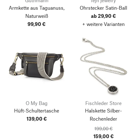
Guthmann
fejn jewelry
Armkette aus Taguanuss,
Ohrstecker Satin-Ball
Naturweiß
ab 29,90 €
99,90 €
+ weitere Varianten
O My Bag
Fischleder Store
Hüft-Schultertasche
Halskette Silber-
139,00 €
Rochenleder
199,00 €
159,00 €