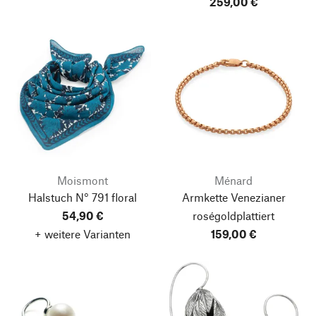
259,00 €
Moismont
Ménard
Halstuch N° 791 floral
Armkette Venezianer
54,90 €
roségoldplattiert
+ weitere Varianten
159,00 €