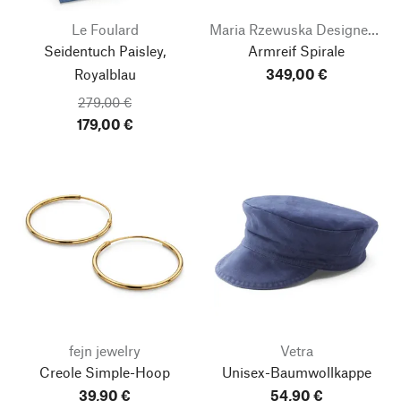
Le Foulard
Maria Rzewuska Designerschmuck
Seidentuch Paisley,
Armreif Spirale
Royalblau
349,00 €
279,00 €
179,00 €
fejn jewelry
Vetra
Creole Simple-Hoop
Unisex-Baumwollkappe
39,90 €
54,90 €