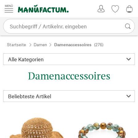
Zum Inhalt springen
Kundenkonto
Merkliste
0,0
Startseite
Damen
Damenaccessoires
(276)
Damenaccessoires