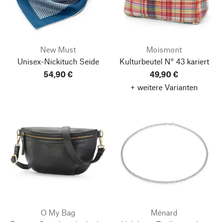
New Must
Moismont
Unisex-Nickituch Seide
Kulturbeutel N° 43 kariert
54,90 €
49,90 €
+ weitere Varianten
O My Bag
Ménard