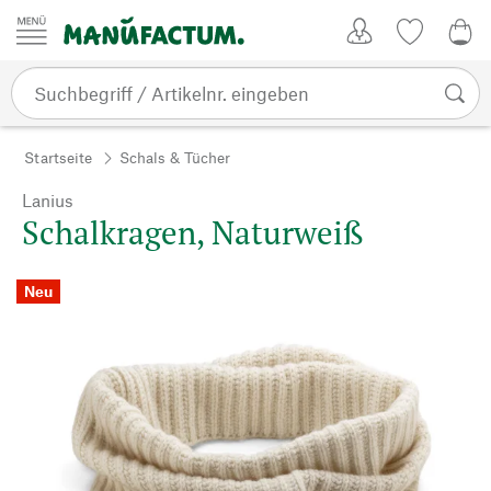
Zum Inhalt springen
Kundenkonto
Merkliste
0,0
Startseite
Schals & Tücher
Lanius
Schalkragen, Naturweiß
Neu