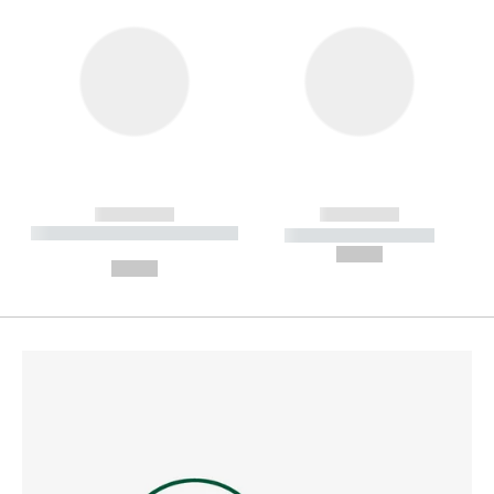
------------
------------
----------- ----------- --------
----------- -----------
---
--,-- €
--,-- €