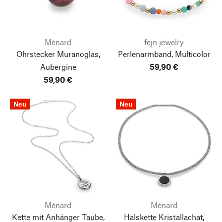
Ménard
fejn jewelry
Ohrstecker Muranoglas,
Perlenarmband, Multicolor
Aubergine
59,90 €
59,90 €
Neu
Neu
Ménard
Ménard
Kette mit Anhänger Taube,
Halskette Kristallachat,