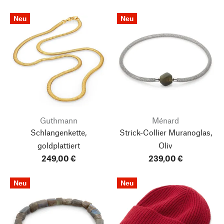
Neu
Neu
Guthmann
Ménard
Schlangenkette,
Strick-Collier Muranoglas,
goldplattiert
Oliv
249,00 €
239,00 €
Neu
Neu