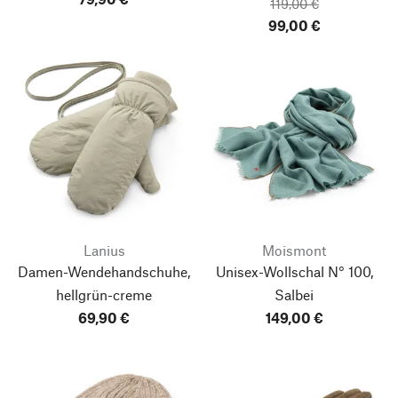
119,00 €
99,00 €
Lanius
Moismont
Damen-Wendehandschuhe,
Unisex-Wollschal N° 100,
hellgrün-creme
Salbei
69,90 €
149,00 €
Nach oben