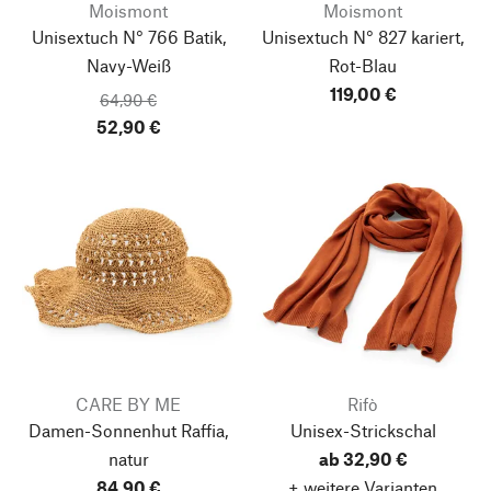
Moismont
Moismont
Unisextuch N° 766 Batik,
Unisextuch N° 827 kariert,
Navy-Weiß
Rot-Blau
119,00 €
64,90 €
52,90 €
CARE BY ME
Rifò
Damen-Sonnenhut Raffia,
Unisex-Strickschal
natur
ab 32,90 €
84,90 €
+ weitere Varianten