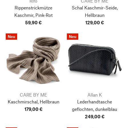
Rifò
CARE BY ME
Rippenstrickmütze
Schal Kaschmir-Seide,
Kaschmir, Pink-Rot
Hellbraun
59,90 €
129,00 €
Neu
Neu
CARE BY ME
Allan K
Kaschmirschal, Hellbraun
Lederhandtasche
179,00 €
geflochten, dunkelblau
249,00 €