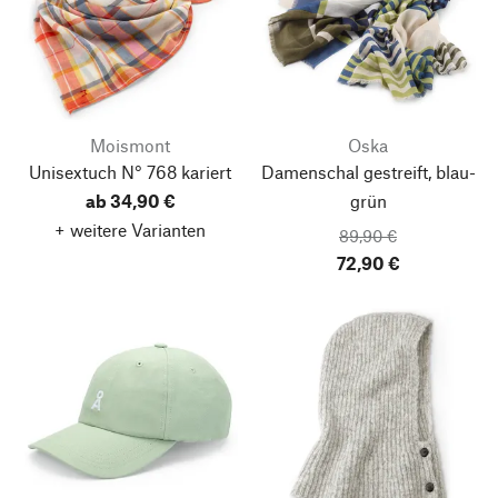
Moismont
Oska
Unisextuch N° 768 kariert
Damenschal gestreift, blau-
ab 34,90 €
grün
+ weitere Varianten
89,90 €
72,90 €