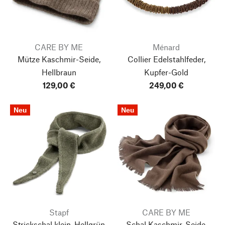
CARE BY ME
Ménard
Mütze Kaschmir-Seide,
Collier Edelstahlfeder,
Hellbraun
Kupfer-Gold
129,00 €
249,00 €
Neu
Neu
Stapf
CARE BY ME
Strickschal klein, Hellgrün
Schal Kaschmir-Seide,