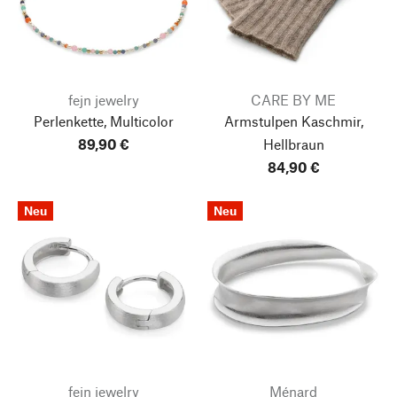
fejn jewelry
CARE BY ME
Perlenkette, Multicolor
Armstulpen Kaschmir,
89,90 €
Hellbraun
84,90 €
Neu
Neu
fejn jewelry
Ménard