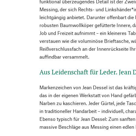
funktional überzeugendes Detail ist der Zwe
Messing, der sich Rechts- und Linkshänder*
leichtgängig anbietet. Darunter offenbart di
robusten Baumwollköper gefütterte Innere, d
Job und Freizeit aufnimmt – ein kleineres Ta
verstauen wie die voluminöse Brieftasche, w
Reißverschlussfach an der Innenrückseite Ihr
auffindbar versammelt.
Aus Leidenschaft für Leder. Jean 
Markenzeichen von Jean Dessel ist das kräftig
das in der eigenen Werkstatt von Hand gefärb
Narben zu kaschieren. Jeder Gürtel, jede Tas
in traditioneller Handarbeit – individuell, cha
Ebenso typisch für Jean Dessel: Zum sanfte
massive Beschläge aus Messing einen edlen 