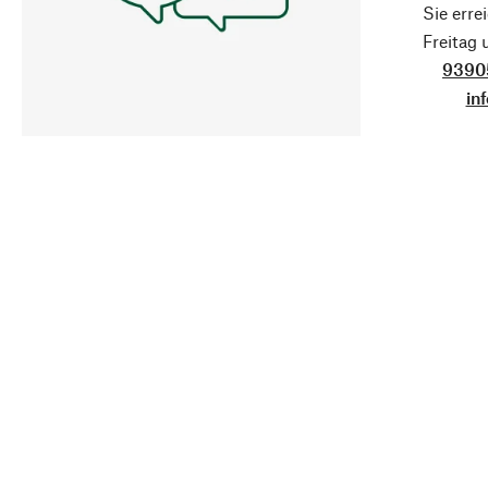
Sie erre
Freitag
9390
in