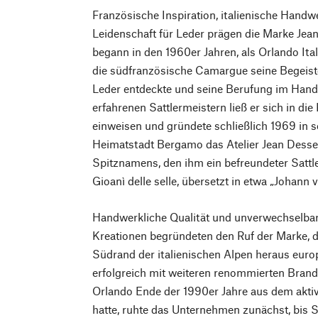
Französische Inspiration, italienische Handw
Leidenschaft für Leder prägen die Marke Jean
begann in den 1960er Jahren, als Orlando Ita
die südfranzösische Camargue seine Begeist
Leder entdeckte und seine Berufung im Handw
erfahrenen Sattlermeistern ließ er sich in di
einweisen und gründete schließlich 1969 in se
Heimatstadt Bergamo das Atelier Jean Dessel
Spitznamens, den ihm ein befreundeter Sattle
Gioanì delle selle, übersetzt in etwa „Johann 
Handwerkliche Qualität und unverwechselbare
Kreationen begründeten den Ruf der Marke, d
Südrand der italienischen Alpen heraus euro
erfolgreich mit weiteren renommierten Bran
Orlando Ende der 1990er Jahre aus dem akt
hatte, ruhte das Unternehmen zunächst, bis S