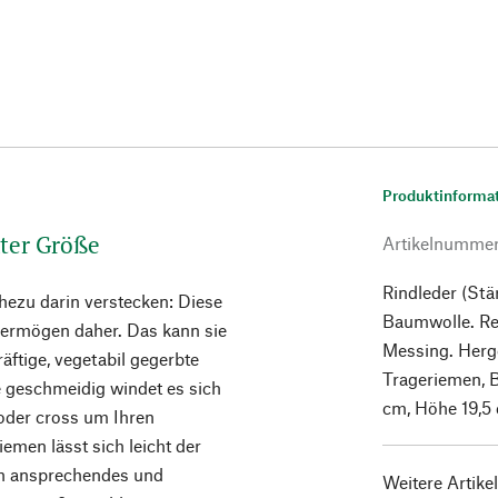
Produktinforma
nter Größe
Artikelnumme
Rindleder (Stä
hezu darin verstecken: Diese
Baumwolle. Re
ermögen daher. Das kann sie
Messing. Herges
äftige, vegetabil gegerbte
Trageriemen, B
ie geschmeidig windet es sich
cm, Höhe 19,5 
oder cross um Ihren
iemen lässt sich leicht der
ch ansprechendes und
Weitere Artike