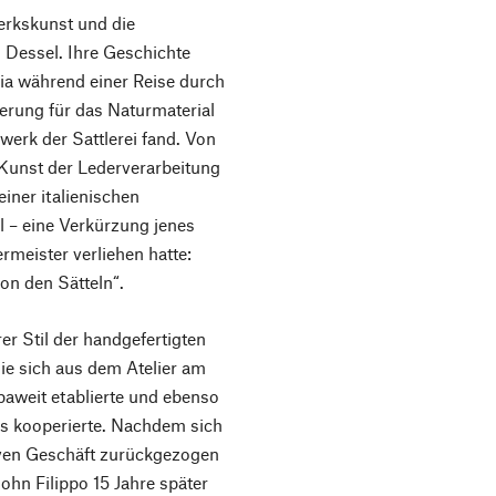
erkskunst und die
 Dessel. Ihre Geschichte
lia während einer Reise durch
erung für das Naturmaterial
erk der Sattlerei fand. Von
e Kunst der Lederverarbeitung
iner italienischen
 – eine Verkürzung jenes
rmeister verliehen hatte:
von den Sätteln“.
r Stil der handgefertigten
ie sich aus dem Atelier am
paweit etablierte und ebenso
ds kooperierte. Nachdem sich
iven Geschäft zurückgezogen
ohn Filippo 15 Jahre später