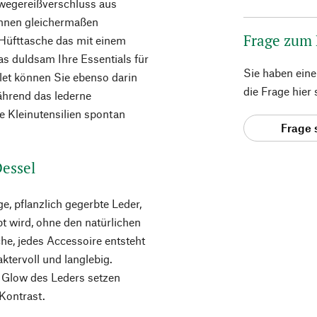
iwegereißverschluss aus
innen gleichermaßen
Frage zum
e Hüfttasche das mit einem
as duldsam Ihre Essentials für
Sie haben ein
blet können Sie ebenso darin
die Frage hier
ährend das lederne
e Kleinutensilien spontan
Frage 
Dessel
e, pflanzlich gegerbte Leder,
t wird, ohne den natürlichen
che, jedes Accessoire entsteht
raktervoll und langlebig.
n Glow des Leders setzen
Kontrast.