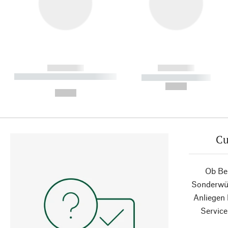
------------
------------
----------- ----------- ----------
----------- -----------
-
--,-- €
--,-- €
Cu
Ob Ber
Sonderwün
Anliegen
Service