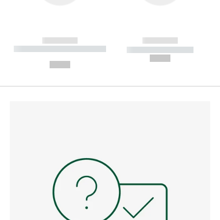
------------
------------
----------- ----------- --------
----------- -----------
---
--,-- €
--,-- €