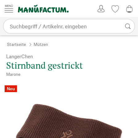
Zum Inhalt springen
Kundenkonto
Merkliste
0,0
Startseite
Mützen
LangerChen
Stirnband gestrickt
Marone
Neu