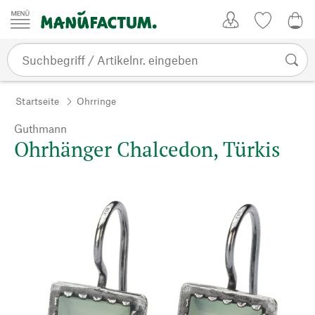
Zum Inhalt springen
Kundenkonto
Merkliste
0,0
Startseite
Ohrringe
Guthmann
Ohrhänger Chalcedon, Türkis