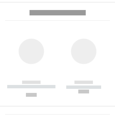
---------- --------------
------------
------------
----------- ----------- --------
----------- -----------
---
--,-- €
--,-- €