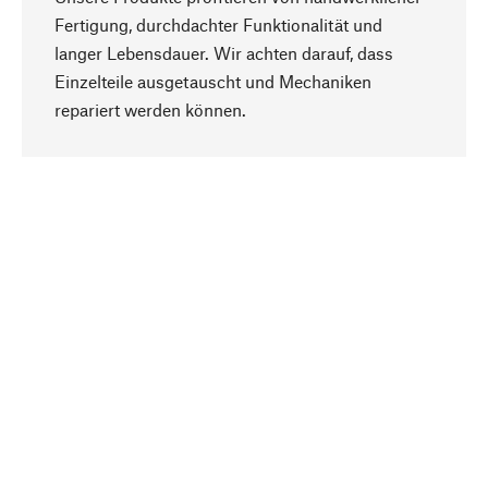
Fertigung, durchdachter Funktionalität und
langer Lebensdauer. Wir achten darauf, dass
Einzelteile ausgetauscht und Mechaniken
Nach oben
repariert werden können.
Bewusst
Nachhaltigkeit steht im Fokus unserer
Produktauswahl. Wir setzen auf natürliche
Inhaltsstoffe und Materialien, die gepflegt werden
können, sowie auf eine ressourcenschonende
und sozialverträgliche Produktion.