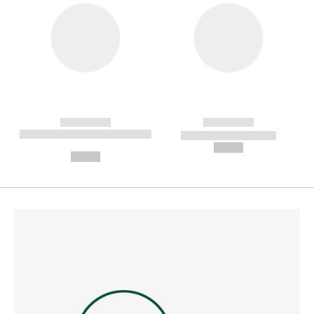
------------
------------
----------- ----------- --------
----------- -----------
---
--,-- €
--,-- €