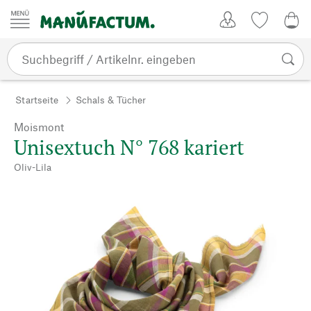
Zum Inhalt springen
Kundenkonto
Merkliste
0,0
Startseite
Schals & Tücher
Moismont
Unisextuch N° 768 kariert
Oliv-Lila