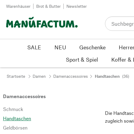
Zum Inhalt springen
Warenhäuser
Brot & Butter
Newsletter
SALE
NEU
Geschenke
Herre
Sport & Spiel
Koffer &
Startseite
Damen
Damenaccessoires
Handtaschen
(36)
Damenaccessoires
Schmuck
Die Handtasche
Handtaschen
zugleich sowie
Geldbörsen