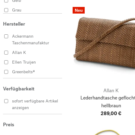
Gelb
Grau
Neu
Grün
Hersteller
Mehrfarbig
Ackermann
Schwarz
Taschenmanufaktur
Weiß
Allan K
Ellen Truijen
Greenbelts®
Hack Lederware
Verfügbarkeit
Allan K
Harold’s Lederwaren
Lederhandtasche geflocht
Hofsattlerei Cosack
sofort verfügbare Artikel
hellbraun
anzeigen
Manufactum
289,00 €
O My Bag
Preis
PB 0110