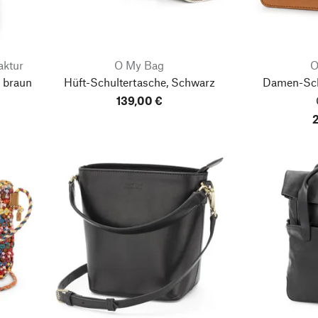
ktur
O My Bag
O
 braun
Hüft-Schultertasche, Schwarz
Damen-Schu
139,00 €
2