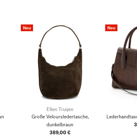
Neu
Neu
Ellen Truijen
un
Große Veloursledertasche,
Lederhandtasc
dunkelbraun
3
389,00 €