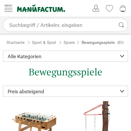
Zum Inhalt springen
Kundenkonto
Merkliste
0,0
Startseite
Sport & Spiel
Spiele
Bewegungsspiele
(61)
Bewegungsspiele