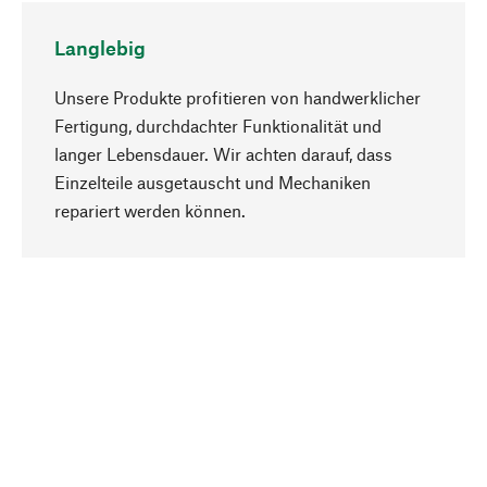
Langlebig
Unsere Produkte profitieren von handwerklicher
Fertigung, durchdachter Funktionalität und
langer Lebensdauer. Wir achten darauf, dass
Einzelteile ausgetauscht und Mechaniken
Nach oben
repariert werden können.
Bewusst
Nachhaltigkeit steht im Fokus unserer
Produktauswahl. Wir setzen auf natürliche
Inhaltsstoffe und Materialien, die gepflegt werden
können, sowie auf eine ressourcenschonende