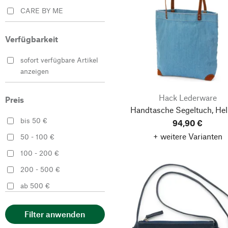
CARE BY ME
Carniers de Provence
Verfügbarkeit
Ellen Truijen
Glein
sofort verfügbare Artikel
anzeigen
Greenbelts®
Hack Lederware
Hack Lederware
Preis
Harold’s Lederwaren
Handtasche Segeltuch, Hel
bis 50 €
94,90 €
Hofsattlerei Cosack
+ weitere Varianten
50 - 100 €
Il Bisonte
100 - 200 €
Jean Dessel
200 - 500 €
Manufactum
ab 500 €
Melawear
O My Bag
Filter anwenden
PB 0110