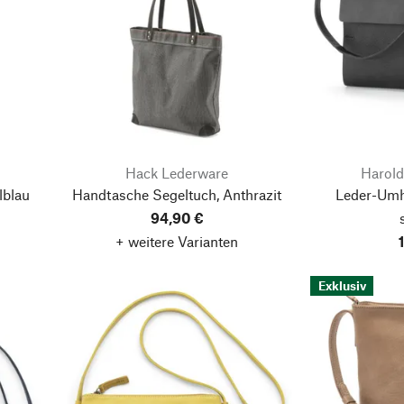
Hack Lederware
Harold
lblau
Handtasche Segeltuch, Anthrazit
Leder-Umh
94,90 €
+ weitere Varianten
Exklusiv