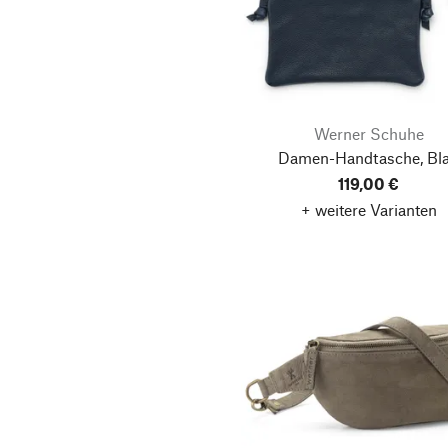
QWSTION
Sonnenleder
Volker Lang Accessoires
Werner Schuhe
Werner Schuhe
Damen-Handtasche, Bl
119,00 €
+ weitere Varianten