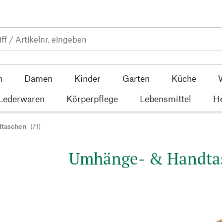
n
Damen
Kinder
Garten
Küche
 Lederwaren
Körperpflege
Lebensmittel
He
dtaschen
(71)
Umhänge- & Handta