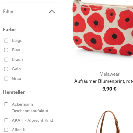
Filter
Farbe
Beige
Blau
Braun
Gelb
Melawear
Grau
Aufräumer Blumenprint, rot
Grün
9,90 €
Hersteller
Mehrfarbig
Ackermann
Rot
Taschenmanufaktur
Schwarz
AKAH - Albrecht Kind
Weiß
Allan K