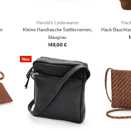
Harold’s Lederwaren
Hack
er
Kleine Handtasche Sattlerriemen,
Hack Bauchtas
blaugrau
1
149,00 €
Neu