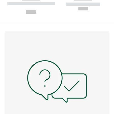
----------- ----------- --------
----------- -----------
---
--,-- €
--,-- €