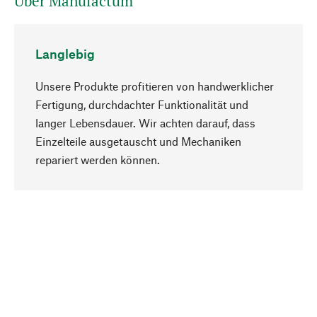
Über Manufactum
Langlebig
Unsere Produkte profitieren von handwerklicher
Fertigung, durchdachter Funktionalität und
langer Lebensdauer. Wir achten darauf, dass
Einzelteile ausgetauscht und Mechaniken
Nach oben
repariert werden können.
Bewusst
Nachhaltigkeit steht im Fokus unserer
Produktauswahl. Wir setzen auf natürliche
Inhaltsstoffe und Materialien, die gepflegt werden