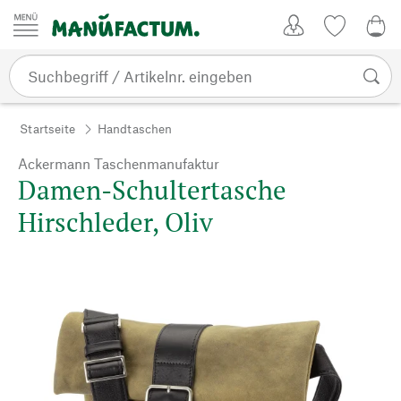
Zum Inhalt springen
Kundenkonto
Merkliste
0,0
Startseite
Handtaschen
Ackermann Taschenmanufaktur
Damen-Schultertasche
Hirschleder, Oliv