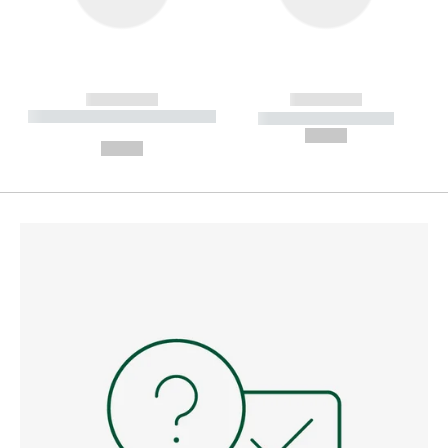
------------
------------
----------- ----------- --------
----------- -----------
---
--,-- €
--,-- €