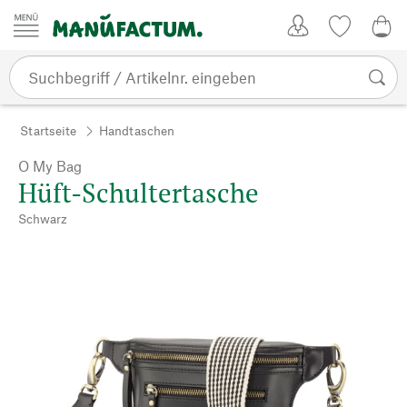
Zum Inhalt springen
Kundenkonto
Merkliste
0,0
Startseite
Handtaschen
O My Bag
Hüft-Schultertasche
Schwarz