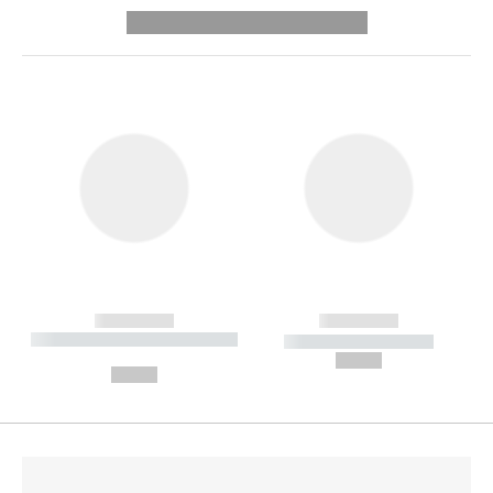
---------- --------------
------------
------------
----------- ----------- --------
----------- -----------
---
--,-- €
--,-- €