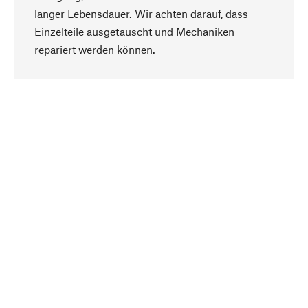
langer Lebensdauer. Wir achten darauf, dass
Einzelteile ausgetauscht und Mechaniken
Nach oben
repariert werden können.
Bewusst
Nachhaltigkeit steht im Fokus unserer
Produktauswahl. Wir setzen auf natürliche
Inhaltsstoffe und Materialien, die gepflegt werden
können, sowie auf eine ressourcenschonende
und sozialverträgliche Produktion.
Ausgewählt