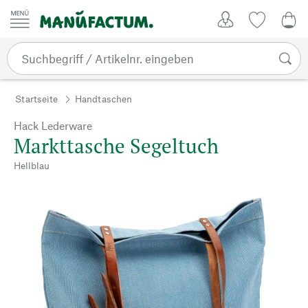
Zum Inhalt springen
Kundenkonto
Merkliste
0,0
Startseite
Handtaschen
Hack Lederware
Markttasche Segeltuch
Hellblau