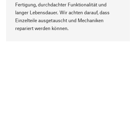
Fertigung, durchdachter Funktionalität und
langer Lebensdauer. Wir achten darauf, dass
Einzelteile ausgetauscht und Mechaniken
Nach oben
repariert werden können.
Bewusst
Nachhaltigkeit steht im Fokus unserer
Produktauswahl. Wir setzen auf natürliche
Inhaltsstoffe und Materialien, die gepflegt werden
können, sowie auf eine ressourcenschonende
und sozialverträgliche Produktion.