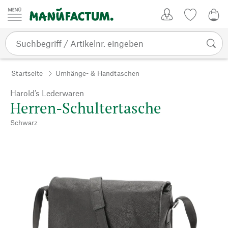
Zum Inhalt springen
Kundenkonto
Merkliste
0,0
Startseite
Umhänge- & Handtaschen
Harold’s Lederwaren
Herren-Schultertasche
Schwarz