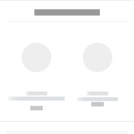
---------- --------------
------------
------------
----------- ----------- --------
----------- -----------
---
--,-- €
--,-- €