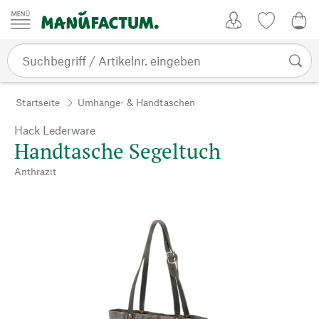
Zum Inhalt springen
Kundenkonto
Merkliste
0,0
Startseite
Umhänge- & Handtaschen
Hack Lederware
Handtasche Segeltuch
Anthrazit