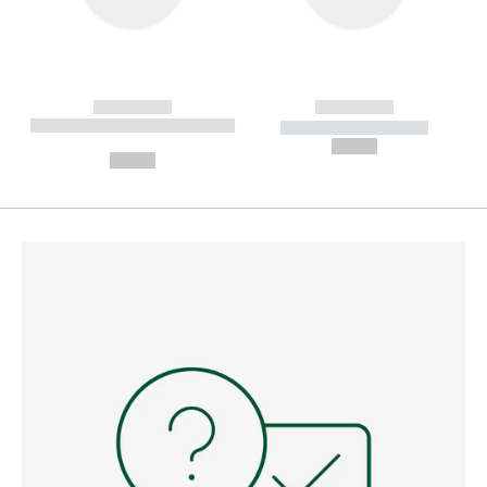
------------
------------
----------- ----------- --------
----------- -----------
---
--,-- €
--,-- €