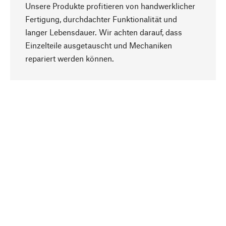
Unsere Produkte profitieren von handwerklicher
Fertigung, durchdachter Funktionalität und
langer Lebensdauer. Wir achten darauf, dass
Einzelteile ausgetauscht und Mechaniken
Nach oben
repariert werden können.
Bewusst
Nachhaltigkeit steht im Fokus unserer
Produktauswahl. Wir setzen auf natürliche
Inhaltsstoffe und Materialien, die gepflegt werden
können, sowie auf eine ressourcenschonende
und sozialverträgliche Produktion.