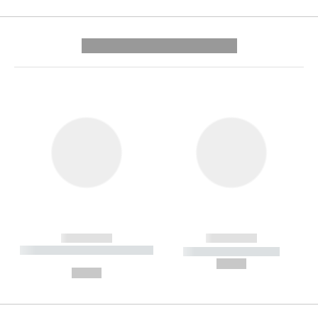
---------- --------------
------------
------------
----------- ----------- --------
----------- -----------
---
--,-- €
--,-- €