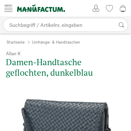
Zum Inhalt springen
Kundenkonto
Merkliste
0,0
Startseite
Umhänge- & Handtaschen
Allan K
Damen-Handtasche
geflochten, dunkelblau