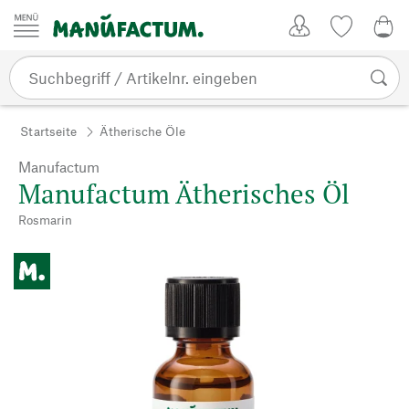
Zum Inhalt springen
Kundenkonto
Merkliste
0,0
Startseite
Ätherische Öle
Manufactum
Manufactum Ätherisches Öl
Rosmarin