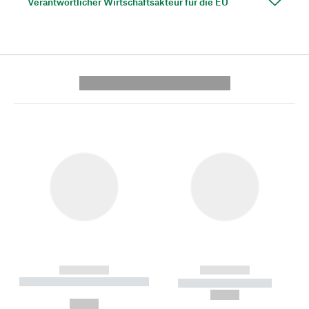
Verantwortlicher Wirtschaftsakteur für die EU
---------- --------------
------------
------------
----------- ----------- --------
----------- -----------
---
--,-- €
--,-- €