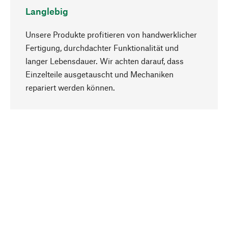
Langlebig
Unsere Produkte profitieren von handwerklicher
Fertigung, durchdachter Funktionalität und
langer Lebensdauer. Wir achten darauf, dass
Einzelteile ausgetauscht und Mechaniken
Nach oben
repariert werden können.
Bewusst
Nachhaltigkeit steht im Fokus unserer
Produktauswahl. Wir setzen auf natürliche
Inhaltsstoffe und Materialien, die gepflegt werden
können, sowie auf eine ressourcenschonende
und sozialverträgliche Produktion.