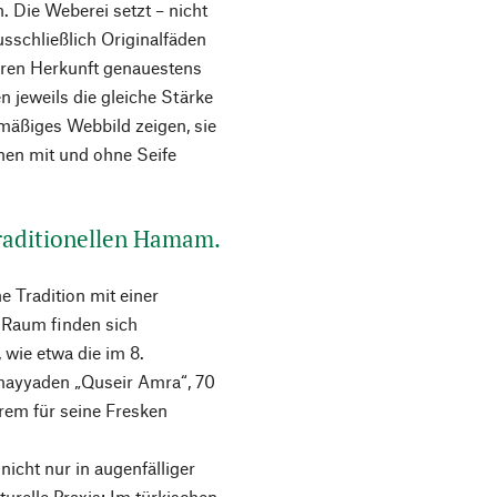
. Die Weberei setzt – nicht
usschließlich Originalfäden
deren Herkunft genauestens
 jeweils die gleiche Stärke
mäßiges Webbild zeigen, sie
nnen mit und ohne Seife
traditionellen Hamam.
e Tradition mit einer
 Raum finden sich
 wie etwa die im 8.
mayyaden „Quseir Amra“, 70
rem für seine Fresken
icht nur in augenfälliger
lturelle Praxis: Im türkischen