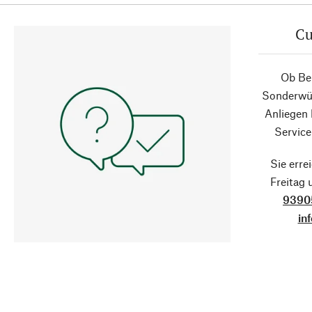
Cu
Ob Ber
Sonderwün
Anliegen
Service
Sie erre
Freitag
9390
in