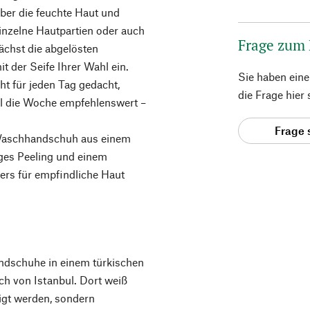
er die feuchte Haut und
inzelne Hautpartien oder auch
Frage zum
chst die abgelösten
t der Seife Ihrer Wahl ein.
Sie haben ein
t für jeden Tag gedacht,
die Frage hier
al die Woche empfehlenswert –
Frage 
Waschhandschuh aus einem
ges Peeling und einem
rs für empfindliche Haut
.
dschuhe in einem türkischen
ch von Istanbul. Dort weiß
tigt werden, sondern