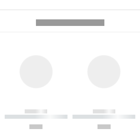
---------- --------------
------------
------------
----------- ----------- ----------
----------- ----------- ----------
-
-
--,-- €
--,-- €