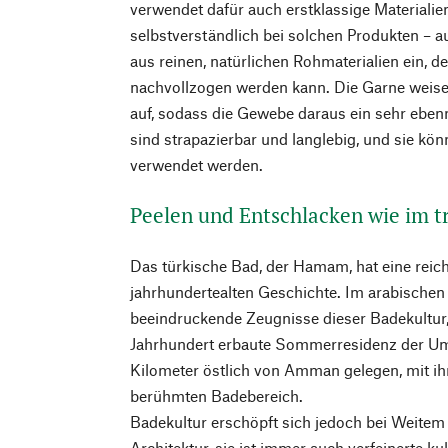
verwendet dafür auch erstklassige Materialien
selbstverständlich bei solchen Produkten – a
aus reinen, natürlichen Rohmaterialien ein, 
nachvollzogen werden kann. Die Garne weisen
auf, sodass die Gewebe daraus ein sehr eben
sind strapazierbar und langlebig, und sie kö
verwendet werden.
Peelen und Entschlacken wie im 
Das türkische Bad, der Hamam, hat eine reich
jahrhundertealten Geschichte. Im arabischen
beeindruckende Zeugnisse dieser Badekultur,
Jahrhundert erbaute Sommerresidenz der U
Kilometer östlich von Amman gelegen, mit ih
berühmten Badebereich.
Badekultur erschöpft sich jedoch bei Weitem n
Architektur, sie ist immer auch verfeinerte ku