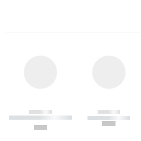
------------
------------
----------- ----------- ----------
----------- -----------
-
--,-- €
--,-- €