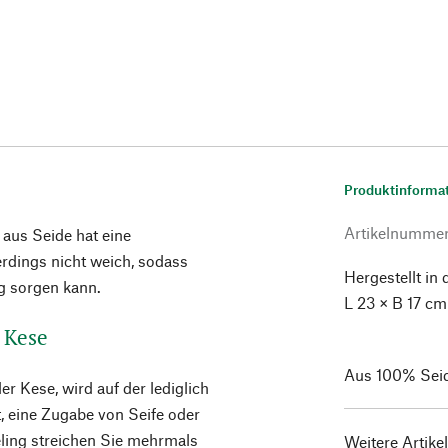
Produktinforma
Artikelnumme
us Seide hat eine
erdings nicht weich, sodass
Hergestellt in 
g sorgen kann.
L 23 × B 17 cm
d Kese
Aus 100% Sei
 Kese, wird auf der lediglich
 eine Zugabe von Seife oder
eling streichen Sie mehrmals
Weitere Artike