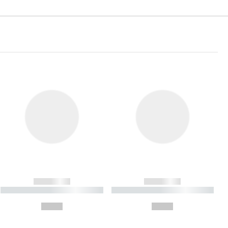
------------
------------
----------- ----------- ----------
----------- ----------- ----------
- -----------
-
--,-- €
--,-- €