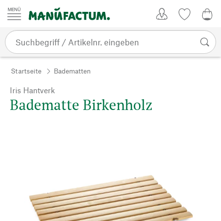
Zum Inhalt springen
Kundenkonto
Merkliste
0,0
Startseite
Badematten
Iris Hantverk
Badematte Birkenholz