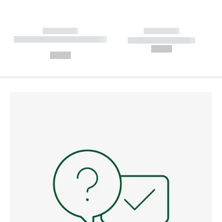
------------
------------
----------- ----------- --------
----------- -----------
---
--,-- €
--,-- €