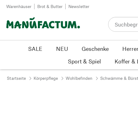
Zum Inhalt springen
Warenhäuser
Brot & Butter
Newsletter
SALE
NEU
Geschenke
Herre
Sport & Spiel
Koffer &
Startseite
Körperpflege
Wohlbefinden
Schwämme & Bürs