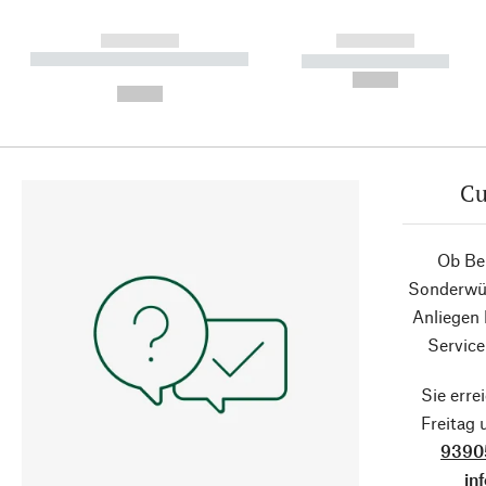
------------
------------
----------- ----------- ----------
----------- -----------
-
--,-- €
--,-- €
Cu
Ob Ber
Sonderwün
Anliegen
Service
Sie erre
Freitag
9390
in