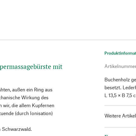
Produktinforma
örpermassagebürste mit
Artikelnumme
Buchenholz ge
besetzt. Leder
hten, außen ein Ring aus
L 13,5 × B 7,5
echanische Wirkung des
n wir, die allem Kupfernen
tuende (durch Ionisation)
Weitere Artike
m Schwarzwald.