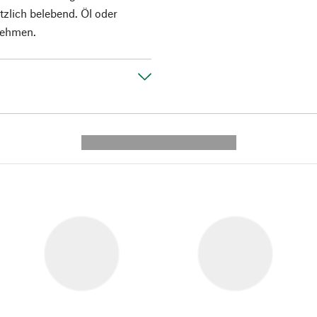
zlich belebend. Öl oder
nehmen.
---------- --------------