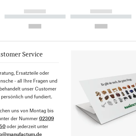
------------
------------
----------- ----------- ----------
----------- ----------- ----------
-
-
--,-- €
--,-- €
stomer Service
atung, Ersatzteile oder
sche - all Ihre Fragen und
 behandelt unser Customer
 persönlich und fundiert.
ichen uns von Montag bis
 unter der Nummer
02309
50
oder jederzeit unter
fo@manufactum.de