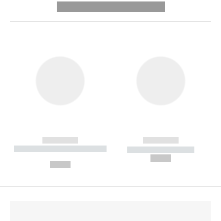
---------- --------------
------------
------------
----------- ----------- --------
----------- -----------
---
--,-- €
--,-- €