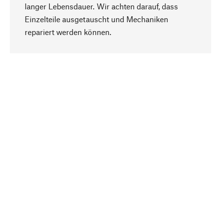
langer Lebensdauer. Wir achten darauf, dass
Einzelteile ausgetauscht und Mechaniken
Nach oben
repariert werden können.
Bewusst
Nachhaltigkeit steht im Fokus unserer
Produktauswahl. Wir setzen auf natürliche
Inhaltsstoffe und Materialien, die gepflegt werden
können, sowie auf eine ressourcenschonende
und sozialverträgliche Produktion.
Ausgewählt