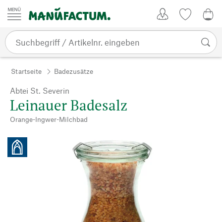
Zum Inhalt springen
Kundenkonto
Merkliste
0,0
Startseite
Badezusätze
Abtei St. Severin
Leinauer Badesalz
Orange-Ingwer-Milchbad