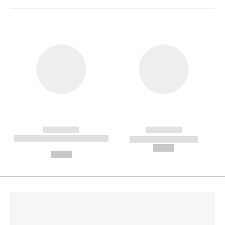
------------
------------
----------- ----------- --------
----------- -----------
---
--,-- €
--,-- €