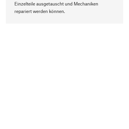
Einzelteile ausgetauscht und Mechaniken
Nach oben
repariert werden können.
Bewusst
Nachhaltigkeit steht im Fokus unserer
Produktauswahl. Wir setzen auf natürliche
Inhaltsstoffe und Materialien, die gepflegt werden
können, sowie auf eine ressourcenschonende
und sozialverträgliche Produktion.
Ausgewählt