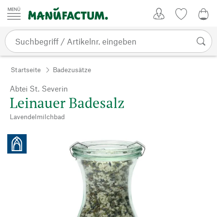
Zum Inhalt springen
Kundenkonto
Merkliste
0,0
Startseite
Badezusätze
Abtei St. Severin
Leinauer Badesalz
Lavendelmilchbad