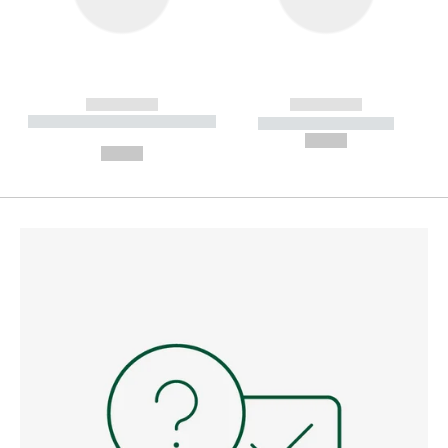
------------
------------
----------- ----------- --------
----------- -----------
---
--,-- €
--,-- €