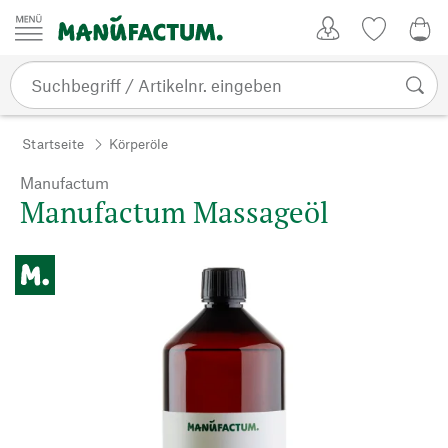
Zum Inhalt springen
Kundenkonto
Merkliste
0,0
Startseite
Körperöle
Manufactum
Manufactum Massageöl