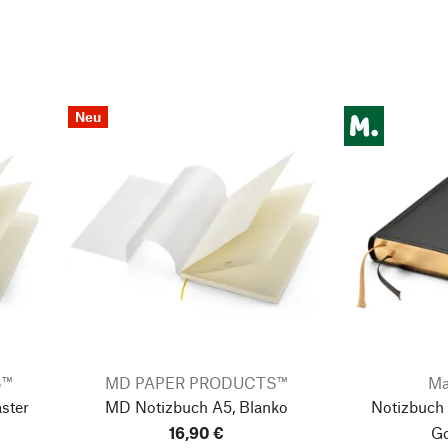
Neu
S™
MD PAPER PRODUCTS™
Ma
ster
MD Notizbuch A5, Blanko
Notizbuch
16,90 €
Go