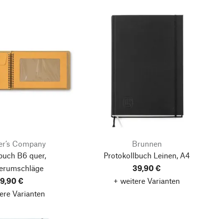
ler’s Company
Brunnen
buch B6 quer,
Protokollbuch Leinen, A4
erumschläge
39,90 €
9,90 €
+ weitere Varianten
ere Varianten