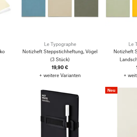
Le Typographe
Le 
nko
Notizheft Steppstichheftung, Vögel
Notizheft 
(3 Stück)
Landsch
19,90 €
+ weitere Varianten
+ weit
Neu