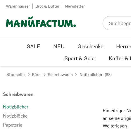
Zum Inhalt springen
Warenhäuser
Brot & Butter
Newsletter
SALE
NEU
Geschenke
Herre
Sport & Spiel
Koffer &
Startseite
Büro
Schreibwaren
Notizbücher
(88)
Schreibwaren
Notizbücher
Ein eifriger 
Notizblöcke
an seine orig
Papeterie
Weiterlesen