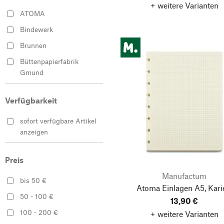
Schwarz
+ weitere Varianten
ATOMA
Silber
Bindewerk
Weiß
Brunnen
Büttenpapierfabrik
Gmund
Kurth Manufaktur
Verfügbarkeit
Le Typographe
Manufactum
sofort verfügbare Artikel
anzeigen
MD PAPER
PRODUCTS™
Preis
nuuna
Manufactum
O-check design
bis 50 €
Atoma Einlagen A5, Kari
Traveler’s Company
50 - 100 €
13,90 €
Vivid Studio
100 - 200 €
+ weitere Varianten