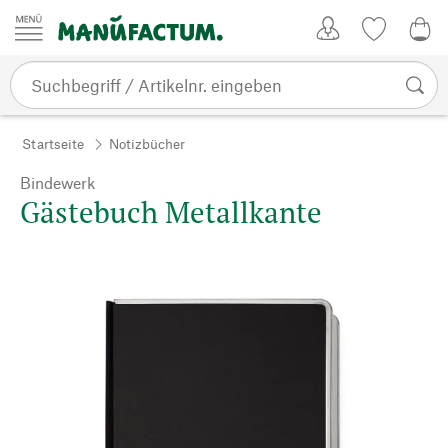
Zum Inhalt springen
Kundenkonto
Merkliste
0,0
Startseite
Notizbücher
Bindewerk
Gästebuch Metallkante