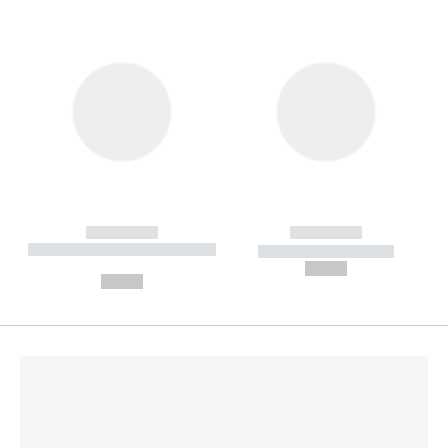
------------
------------
----------- ----------- --------
----------- -----------
---
--,-- €
--,-- €