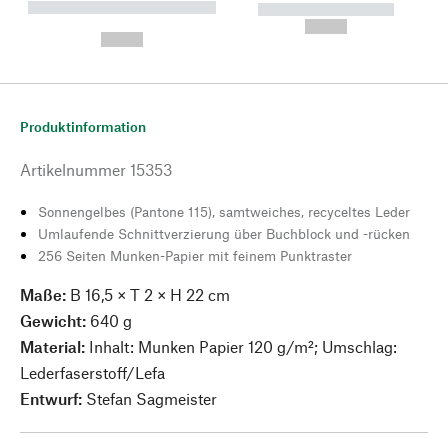
----------- ----------- --------
----------- -----------
---
--,-- €
--,-- €
Produktinformation
Artikelnummer
15353
Sonnengelbes (Pantone 115), samtweiches, recyceltes Leder
Umlaufende Schnittverzierung über Buchblock und -rücken
256 Seiten Munken-Papier mit feinem Punktraster
Maße:
B 16,5 × T 2 × H 22 cm
Gewicht:
640 g
Material:
Inhalt: Munken Papier 120 g/m²; Umschlag:
Lederfaserstoff/Lefa
Entwurf:
Stefan Sagmeister