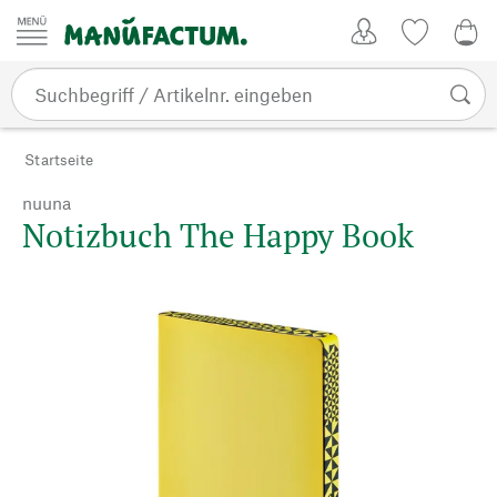
Zum Inhalt springen
Kundenkonto
Merkliste
0,0
Startseite
nuuna
Notizbuch The Happy Book