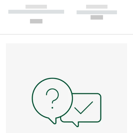
------------
------------
----------- ----------- --------
----------- -----------
---
--,-- €
--,-- €