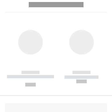
---------- --------------
------------
------------
----------- ----------- --------
----------- -----------
---
--,-- €
--,-- €