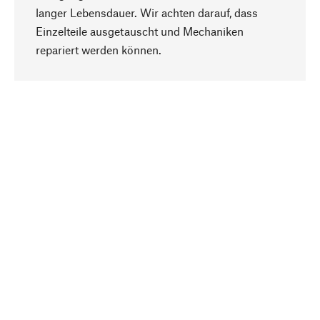
langer Lebensdauer. Wir achten darauf, dass
Einzelteile ausgetauscht und Mechaniken
Nach oben
repariert werden können.
Bewusst
Nachhaltigkeit steht im Fokus unserer
Produktauswahl. Wir setzen auf natürliche
Inhaltsstoffe und Materialien, die gepflegt werden
können, sowie auf eine ressourcenschonende
und sozialverträgliche Produktion.
Ausgewählt