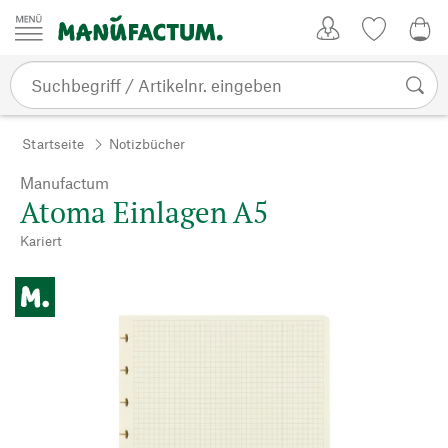
Zum Inhalt springen
Kundenkonto
Merkliste
0,0
Startseite
Notizbücher
Manufactum
Atoma Einlagen A5
Kariert