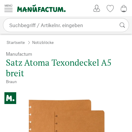
Zum Inhalt springen
Kundenkonto
Merkliste
0,0
Startseite
Notizblöcke
Manufactum
Satz Atoma Texondeckel A5
breit
Braun