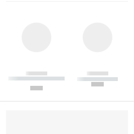
------------
------------
----------- ----------- --------
----------- -----------
---
--,-- €
--,-- €