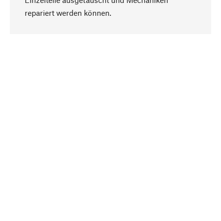
Nach oben
repariert werden können.
Bewusst
Nachhaltigkeit steht im Fokus unserer
Produktauswahl. Wir setzen auf natürliche
Inhaltsstoffe und Materialien, die gepflegt werden
können, sowie auf eine ressourcenschonende
und sozialverträgliche Produktion.
Ausgewählt
Als Ihr kompetenter Partner arbeiten wir