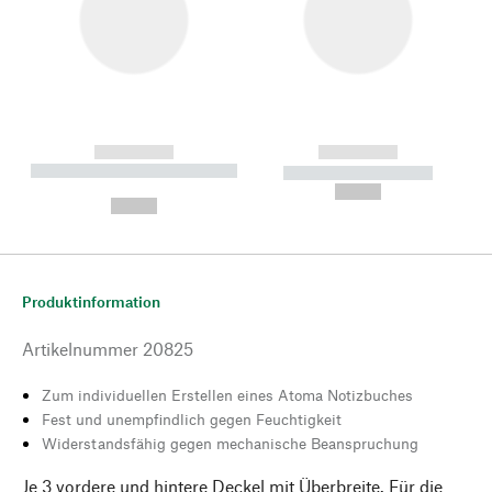
------------
------------
----------- ----------- --------
----------- -----------
---
--,-- €
--,-- €
Produktinformation
Artikelnummer
20825
Zum individuellen Erstellen eines Atoma Notizbuches
Fest und unempfindlich gegen Feuchtigkeit
Widerstandsfähig gegen mechanische Beanspruchung
Je 3 vordere und hintere Deckel mit Überbreite. Für die