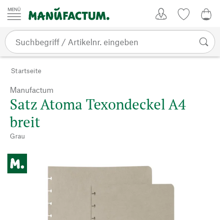
Zum Inhalt springen
Kundenkonto
Merkliste
0,0
Startseite
Manufactum
Satz Atoma Texondeckel A4
breit
Grau