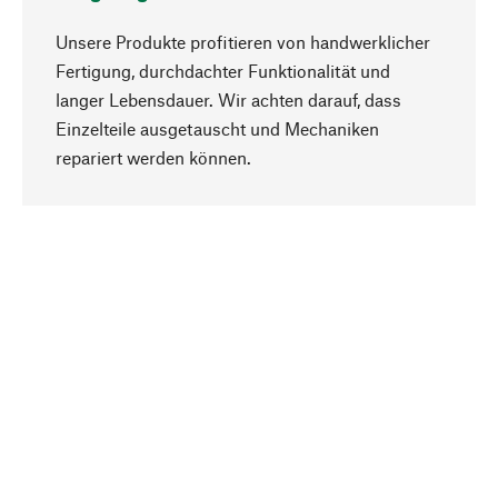
Unsere Produkte profitieren von handwerklicher
Fertigung, durchdachter Funktionalität und
langer Lebensdauer. Wir achten darauf, dass
Einzelteile ausgetauscht und Mechaniken
Nach oben
repariert werden können.
Bewusst
Nachhaltigkeit steht im Fokus unserer
Produktauswahl. Wir setzen auf natürliche
Inhaltsstoffe und Materialien, die gepflegt werden
können, sowie auf eine ressourcenschonende
und sozialverträgliche Produktion.