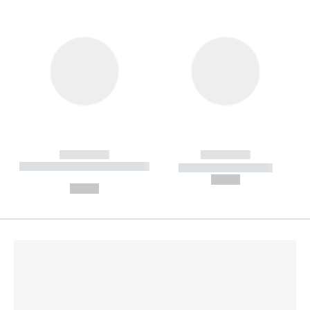
------------
------------
----------- ----------- --------
----------- -----------
---
--,-- €
--,-- €