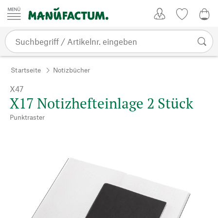
Zum Inhalt springen
Kundenkonto
Merkliste
0,0
Startseite
Notizbücher
X47
X17 Notizhefteinlage 2 Stück
Punktraster