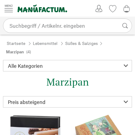
Zum Inhalt springen
Kundenkonto
Merkliste
0,0
Startseite
Lebensmittel
Süßes & Salziges
Marzipan
(4)
Marzipan