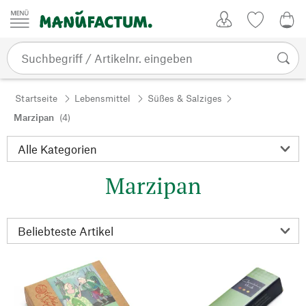
Zum Inhalt springen
Kundenkonto
Merkliste
0,0
Startseite
Lebensmittel
Süßes & Salziges
Marzipan
(4)
Marzipan