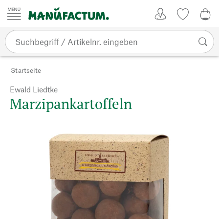
Zum Inhalt springen
Kundenkonto
Merkliste
0,0
Startseite
Ewald Liedtke
Marzipankartoffeln