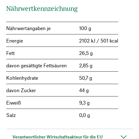
Nährwertkennzeichnung
Nährwertangaben je
100 g
Energie
2102 kJ / 501 kcal
Fett
26,5 g
davon gesättigte Fettsäuren
2,85 g
Kohlenhydrate
50,7 g
davon Zucker
44 g
Eiweiß
9,3 g
Salz
0,0 g
Verantwortlicher Wirtschaftsakteur für die EU