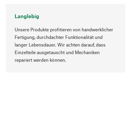
Langlebig
Unsere Produkte profitieren von handwerklicher
Fertigung, durchdachter Funktionalität und
langer Lebensdauer. Wir achten darauf, dass
Einzelteile ausgetauscht und Mechaniken
Nach oben
repariert werden können.
Bewusst
Nachhaltigkeit steht im Fokus unserer
Produktauswahl. Wir setzen auf natürliche
Inhaltsstoffe und Materialien, die gepflegt werden
können, sowie auf eine ressourcenschonende