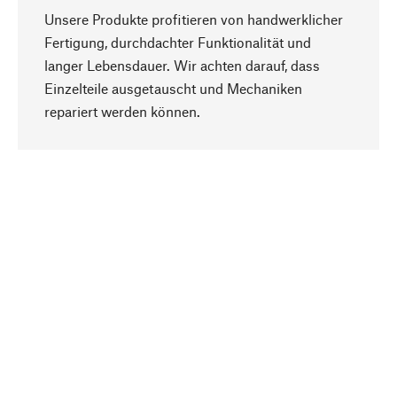
Unsere Produkte profitieren von handwerklicher
Fertigung, durchdachter Funktionalität und
langer Lebensdauer. Wir achten darauf, dass
Einzelteile ausgetauscht und Mechaniken
Nach oben
repariert werden können.
Bewusst
Nachhaltigkeit steht im Fokus unserer
Produktauswahl. Wir setzen auf natürliche
Inhaltsstoffe und Materialien, die gepflegt werden
können, sowie auf eine ressourcenschonende
und sozialverträgliche Produktion.