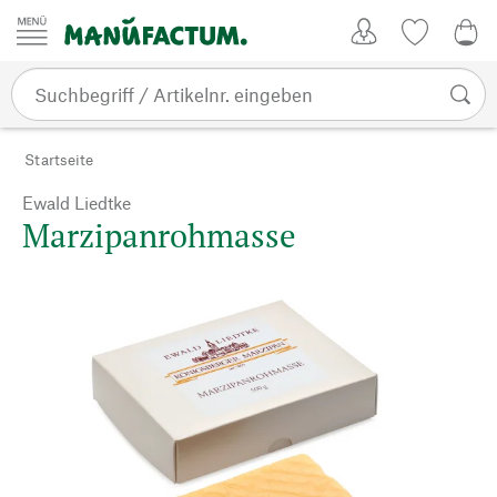
Zum Inhalt springen
Kundenkonto
Merkliste
0,0
Startseite
Ewald Liedtke
Marzipanrohmasse