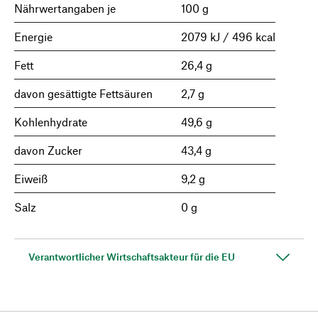
Nährwertangaben je
100 g
Energie
2079 kJ / 496 kcal
Fett
26,4 g
davon gesättigte Fettsäuren
2,7 g
Kohlenhydrate
49,6 g
davon Zucker
43,4 g
Eiweiß
9,2 g
Salz
0 g
Verantwortlicher Wirtschaftsakteur für die EU