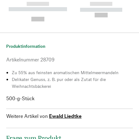
------------
------------
----------- ----------- --------
----------- -----------
---
--,-- €
--,-- €
Produktinformation
Artikelnummer
28709
Zu 55% aus feinsten aromatischen Mittelmeermandeln
Delikater Genuss, z. B. pur oder als Zutat für die
Weihnachtsbäckerei
500-g-Stück
Weitere Artikel von
Ewald Liedtke
Frage zum Produkt