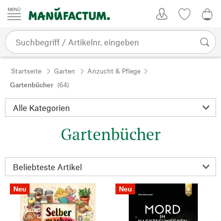
Zum Inhalt springen
Kundenkonto
Merkliste
0,0
Startseite
Garten
Anzucht & Pflege
Gartenbücher
(64)
Gartenbücher
Neu
Neu