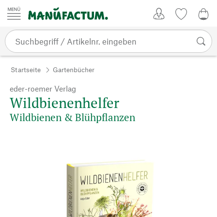
Zum Inhalt springen
Kundenkonto
Merkliste
0,0
Startseite
Gartenbücher
eder-roemer Verlag
Wildbienenhelfer
Wildbienen & Blühpflanzen