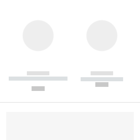
------------
------------
----------- ----------- --------
----------- -----------
---
--,-- €
--,-- €