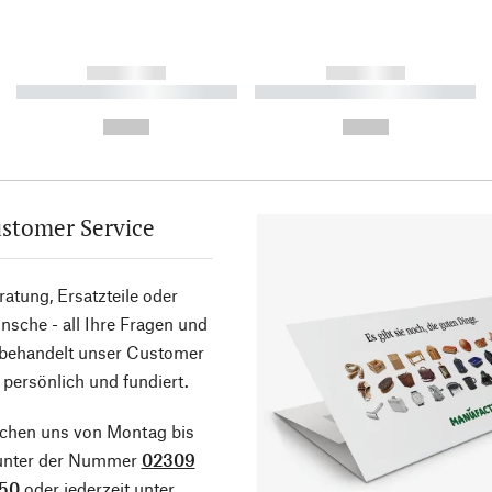
------------
------------
----------- ----------- ----------
----------- ----------- ----------
-
-
--,-- €
--,-- €
stomer Service
atung, Ersatzteile oder
sche - all Ihre Fragen und
 behandelt unser Customer
 persönlich und fundiert.
ichen uns von Montag bis
 unter der Nummer
02309
50
oder jederzeit unter