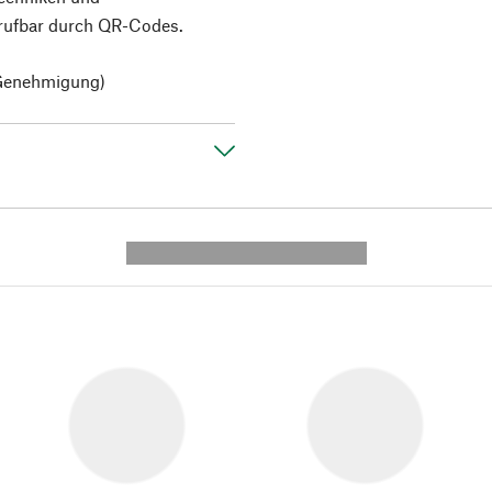
brufbar durch QR-Codes.
 Genehmigung)
---------- --------------