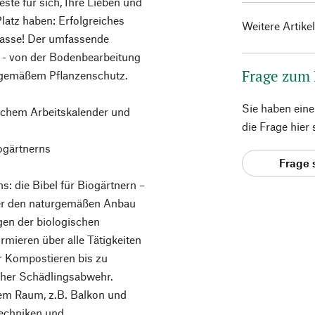
te für sich, Ihre Lieben und
latz haben: Erfolgreiches
Weitere Artike
rrasse! Der umfassende
ten - von der Bodenbearbeitung
Frage zum
rgemäßem Pflanzenschutz.
Sie haben ein
schem Arbeitskalender und
die Frage hier
ogärtnerns
Frage 
 die Bibel für Biogärtnern –
ber den naturgemäßen Anbau
en der biologischen
rmieren über alle Tätigkeiten
r Kompostieren bis zu
her Schädlingsabwehr.
nem Raum, z.B. Balkon und
techniken und