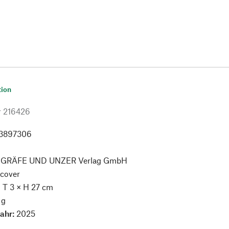
tion
r
216426
3897306
:
GRÄFE UND UNZER Verlag GmbH
cover
× T 3 × H 27 cm
 g
jahr:
2025