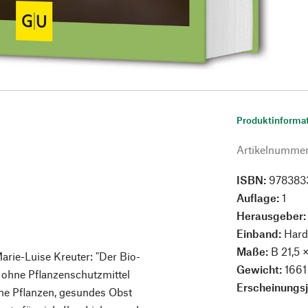
Produktinforma
Artikelnumme
ISBN:
978383
Auflage:
1
Herausgeber
Einband:
Hard
Maße:
B 21,5 
arie-Luise Kreuter: "Der Bio-
Gewicht:
1661
& ohne Pflanzenschutzmittel
Erscheinungs
ne Pflanzen, gesundes Obst