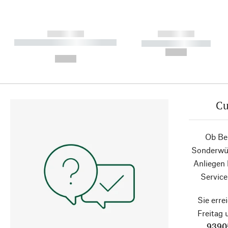
------------
------------
----------- ----------- ----------
----------- -----------
-
--,-- €
--,-- €
Cu
Ob Ber
Sonderwün
Anliegen
Service
Sie erre
Freitag
9390