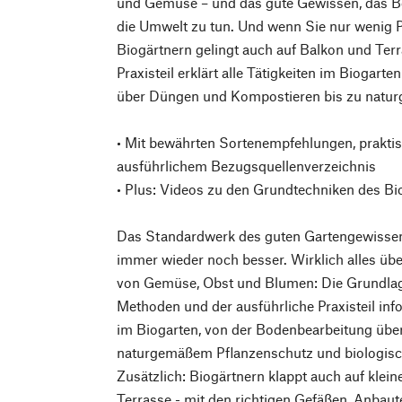
und Gemüse – und das gute Gewissen, das Bes
die Umwelt zu tun. Und wenn Sie nur wenig P
Biogärtnern gelingt auch auf Balkon und Te
Praxisteil erklärt alle Tätigkeiten im Biogar
über Düngen und Kompostieren bis zu natu
• Mit bewährten Sortenempfehlungen, prakti
ausführlichem Bezugsquellenverzeichnis
• Plus: Videos zu den Grundtechniken des Bi
Das Standardwerk des guten Gartengewissens:
immer wieder noch besser. Wirklich alles ü
von Gemüse, Obst und Blumen: Die Grundlag
Methoden und der ausführliche Praxisteil info
im Biogarten, von der Bodenbearbeitung übe
naturgemäßem Pflanzenschutz und biologisc
Zusätzlich: Biogärtnern klappt auch auf klei
Terrasse - mit den richtigen Gefäßen, Anbau