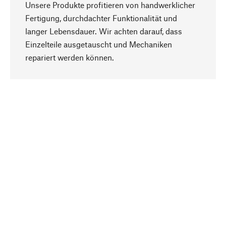
Unsere Produkte profitieren von handwerklicher
Fertigung, durchdachter Funktionalität und
langer Lebensdauer. Wir achten darauf, dass
Einzelteile ausgetauscht und Mechaniken
Nach oben
repariert werden können.
Bewusst
Nachhaltigkeit steht im Fokus unserer
Produktauswahl. Wir setzen auf natürliche
Inhaltsstoffe und Materialien, die gepflegt werden
können, sowie auf eine ressourcenschonende
und sozialverträgliche Produktion.