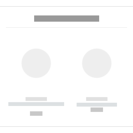
---------- --------------
------------
------------
----------- ----------- --------
----------- -----------
---
--,-- €
--,-- €