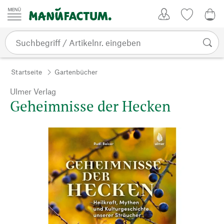
Zum Inhalt springen
Kundenkonto
Merkliste
0,0
Startseite
Gartenbücher
Ulmer Verlag
Geheimnisse der Hecken