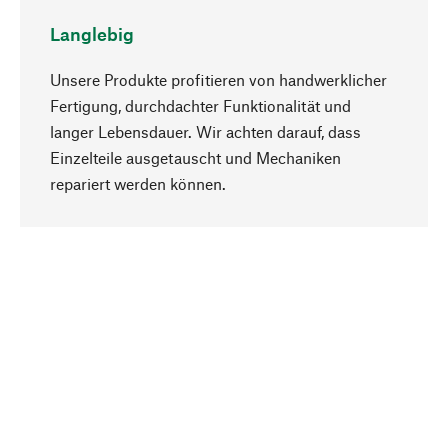
Langlebig
Unsere Produkte profitieren von handwerklicher
Fertigung, durchdachter Funktionalität und
langer Lebensdauer. Wir achten darauf, dass
Einzelteile ausgetauscht und Mechaniken
Nach oben
repariert werden können.
Bewusst
Nachhaltigkeit steht im Fokus unserer
Produktauswahl. Wir setzen auf natürliche
Inhaltsstoffe und Materialien, die gepflegt werden
können, sowie auf eine ressourcenschonende
und sozialverträgliche Produktion.