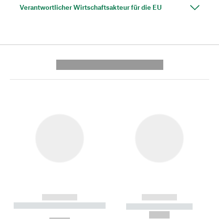
Verantwortlicher Wirtschaftsakteur für die EU
---------- --------------
------------
------------
----------- ----------- --------
----------- -----------
---
--,-- €