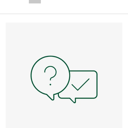
--,-- €