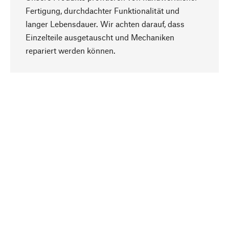
Fertigung, durchdachter Funktionalität und
langer Lebensdauer. Wir achten darauf, dass
Einzelteile ausgetauscht und Mechaniken
Nach oben
repariert werden können.
Bewusst
Nachhaltigkeit steht im Fokus unserer
Produktauswahl. Wir setzen auf natürliche
Inhaltsstoffe und Materialien, die gepflegt werden
können, sowie auf eine ressourcenschonende
und sozialverträgliche Produktion.