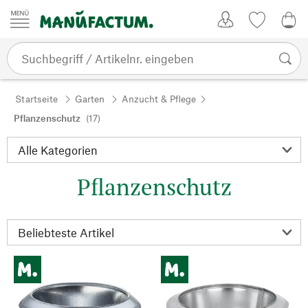
Zum Inhalt springen
Kundenkonto
Merkliste
0,0
Startseite
Garten
Anzucht & Pflege
Pflanzenschutz
(17)
Pflanzenschutz