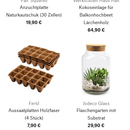
Fair Squared
Werkstätten Haus Hall
Anzuchtplatte
Kokoseinlage für
Naturkautschuk
(30 Zellen)
Balkonhochbeet
19,90 €
Lärchenholz
64,90 €
Fertil
Jodeco Glass
Aussaatplatten Holzfaser
Flaschengarten mit
(4 Stück)
Substrat
7,90 €
29,90 €