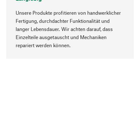
Unsere Produkte profitieren von handwerklicher
Fertigung, durchdachter Funktionalität und
langer Lebensdauer. Wir achten darauf, dass
Einzelteile ausgetauscht und Mechaniken
Nach oben
repariert werden können.
Bewusst
Nachhaltigkeit steht im Fokus unserer
Produktauswahl. Wir setzen auf natürliche
Inhaltsstoffe und Materialien, die gepflegt werden
können, sowie auf eine ressourcenschonende
und sozialverträgliche Produktion.