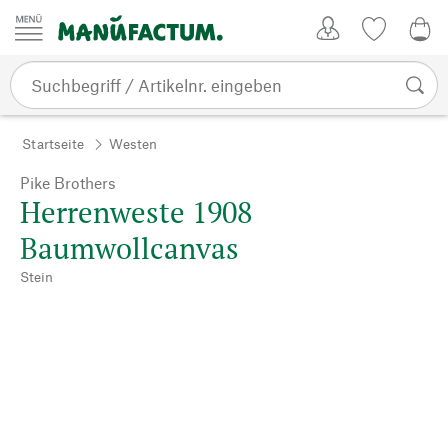
Zum Inhalt springen
Kundenkonto
Merkliste
0,0
Startseite
Westen
Pike Brothers
Herrenweste 1908
Baumwollcanvas
Stein