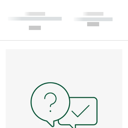
------------
------------
----------- ----------- --------
----------- -----------
---
--,-- €
--,-- €