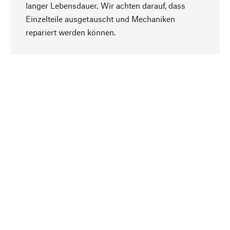
langer Lebensdauer. Wir achten darauf, dass
Einzelteile ausgetauscht und Mechaniken
Nach oben
repariert werden können.
Bewusst
Nachhaltigkeit steht im Fokus unserer
Produktauswahl. Wir setzen auf natürliche
Inhaltsstoffe und Materialien, die gepflegt werden
können, sowie auf eine ressourcenschonende
und sozialverträgliche Produktion.
Ausgewählt