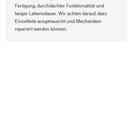
Fertigung, durchdachter Funktionalität und
langer Lebensdauer. Wir achten darauf, dass
Einzelteile ausgetauscht und Mechaniken
Nach oben
repariert werden können.
Bewusst
Nachhaltigkeit steht im Fokus unserer
Produktauswahl. Wir setzen auf natürliche
Inhaltsstoffe und Materialien, die gepflegt werden
können, sowie auf eine ressourcenschonende
und sozialverträgliche Produktion.