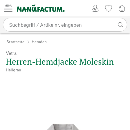
Zum Inhalt springen
Kundenkonto
Merkliste
0,0
Startseite
Hemden
Vetra
Herren-Hemdjacke Moleskin
Hellgrau