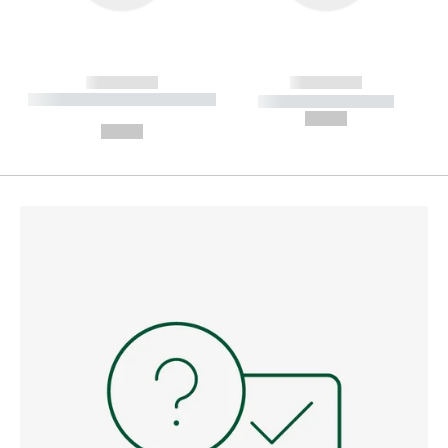
------------
------------
----------- ----------- --------
----------- -----------
---
--,-- €
--,-- €