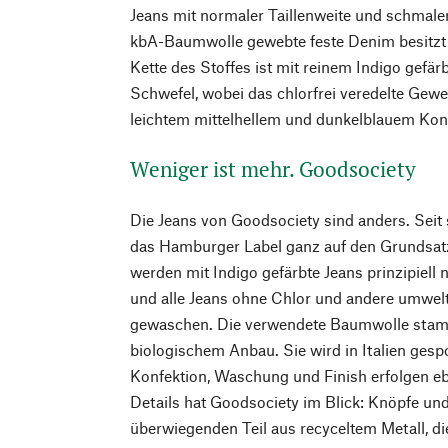
Jeans mit normaler Taillenweite und schmal
kbA-Baumwolle gewebte feste Denim besitzt e
Kette des Stoffes ist mit reinem Indigo gefä
Schwefel, wobei das chlorfrei veredelte Gew
leichtem mittelhellem und dunkelblauem Kont
Weniger ist mehr. Goodsociety
Die Jeans von Goodsociety sind anders. Seit
das Hamburger Label ganz auf den Grundsatz
werden mit Indigo gefärbte Jeans prinzipiell 
und alle Jeans ohne Chlor und andere umwe
gewaschen. Die verwendete Baumwolle stamm
biologischem Anbau. Sie wird in Italien ges
Konfektion, Waschung und Finish erfolgen eben
Details hat Goodsociety im Blick: Knöpfe un
überwiegenden Teil aus recyceltem Metall, di