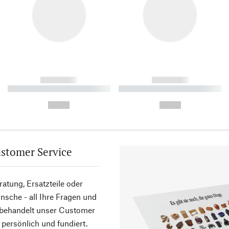
------------
------------
----------- ----------- ----------
----------- ----------- ----------
-
-
--,-- €
--,-- €
stomer Service
atung, Ersatzteile oder
sche - all Ihre Fragen und
 behandelt unser Customer
 persönlich und fundiert.