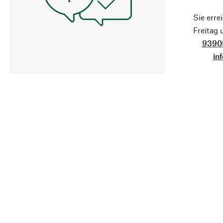
Sie erre
Freitag
9390
in