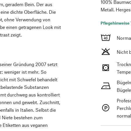
100% Baumwoll
em, geradem Bein. Der aus
Metall. Hergest
ine dichte Oberfläche. Die
rbt, ohne Verwendung von
Pflegehinweise 
ebe einen getragenen Look mit
rast zeigt.
Norma
Nicht 
 seiner Gründung 2007 setzt
Trockn
: weniger ist mehr. So
Temper
nicht mit Schwefel behandelt
Bügeln
ltbelastende Substanzen
Bügele
t durchweg aus kontrolliert
Profes
ponnen und gewebt. Zuschnitt,
Perchl
falls in Italien. Selbst die
normal
d Niete bestehen zum
e Etiketten aus veganen