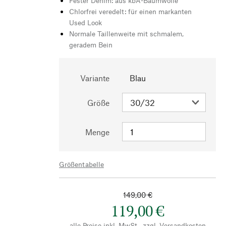
Fester Denim: aus kbA-Baumwolle
Chlorfrei veredelt: für einen markanten
Used Look
Normale Taillenweite mit schmalem,
geradem Bein
Variante
Blau
Größe
Menge
Größentabelle
149,00 €
119,00 €
alle Preise inkl. MwSt., zzgl.
Versandkosten