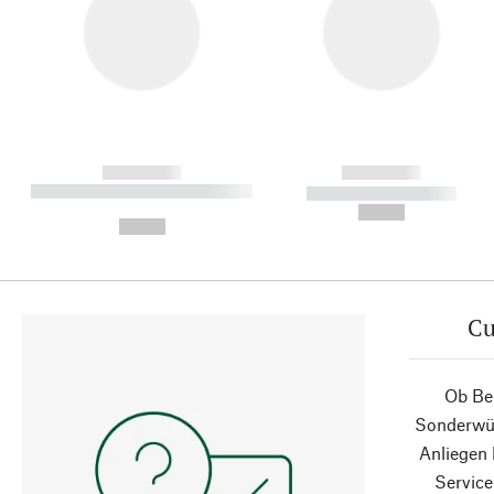
------------
------------
----------- ----------- ----------
----------- -----------
-
--,-- €
--,-- €
Cu
Ob Ber
Sonderwün
Anliegen
Service