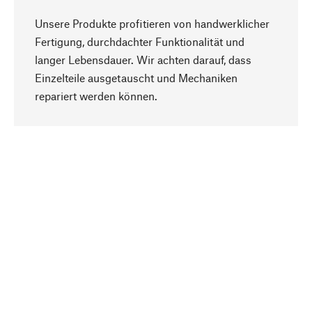
Unsere Produkte profitieren von handwerklicher
Fertigung, durchdachter Funktionalität und
langer Lebensdauer. Wir achten darauf, dass
Einzelteile ausgetauscht und Mechaniken
Nach oben
repariert werden können.
Bewusst
Nachhaltigkeit steht im Fokus unserer
Produktauswahl. Wir setzen auf natürliche
Inhaltsstoffe und Materialien, die gepflegt werden
können, sowie auf eine ressourcenschonende
und sozialverträgliche Produktion.