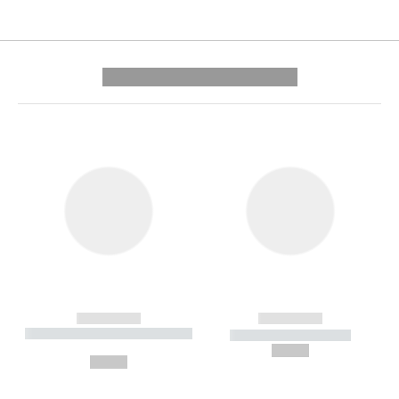
---------- --------------
------------
------------
----------- ----------- --------
----------- -----------
---
--,-- €
--,-- €