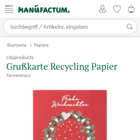
Zum Inhalt springen
Kundenkonto
Merkliste
0,0
Startseite
Papiere
cityproducts
Grußkarte Recycling Papier
Tannenkranz