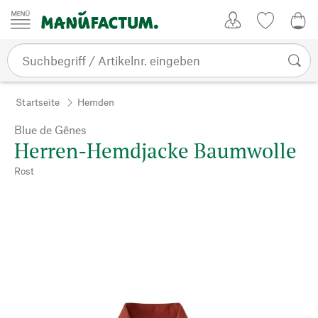
Zum Inhalt springen
Kundenkonto
Merkliste
0,0
Startseite
Hemden
Blue de Gênes
Herren-Hemdjacke Baumwolle
Rost