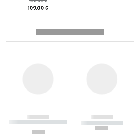
199,00 €
109,00 €
---------- --------------
------------
------------
----------- ----------- --------
----------- -----------
---
--,-- €
--,-- €