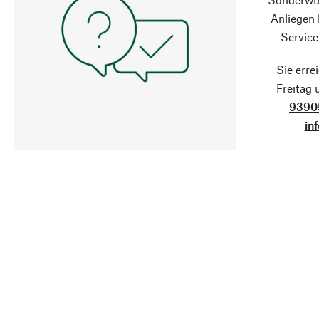
Anliegen
Service
Sie erre
Freitag
9390
in