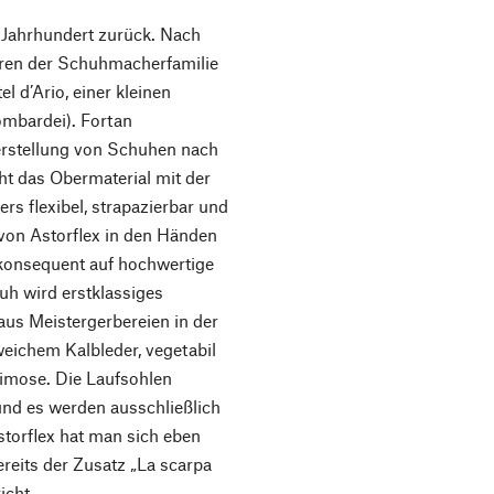
. Jahrhundert zurück. Nach
ren der Schuhmacher­familie
l d’Ario, einer kleinen
mbardei). Fortan
 Herstellung von Schuhen nach
aht das Obermaterial mit der
s flexibel, strapazierbar und
 von Astorflex in den Händen
 konsequent auf hochwertige
huh wird erstklassiges
aus Meistergerbereien in der
weichem Kalbleder, vegetabil
imose. Die Laufsohlen
nd es werden ausschließlich
storflex hat man sich eben
reits der Zusatz „La scarpa
icht.