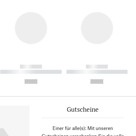
------------
------------
----------- ----------- ----------
----------- ----------- ----------
- -----------
-
--,-- €
--,-- €
Gutscheine
Einer für alle(s): Mit unseren
Gutscheinen verschenken Sie die volle