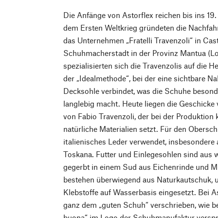
Die Anfänge von Astorflex reichen bis ins 19
dem Ersten Weltkrieg gründeten die Nachfah
das Unternehmen „Fratelli Travenzoli“ in Caste
Schuhmacherstadt in der Provinz Mantua (Lo
spezialisierten sich die Travenzolis auf die
der „Idealmethode“, bei der eine sichtbare N
Decksohle verbindet, was die Schuhe besonder
langlebig macht. Heute liegen die Geschicke
von Fabio Travenzoli, der bei der Produktion
natürliche Materialien setzt. Für den Obersc
italienisches Leder verwendet, insbesondere 
Toskana. Futter und Einlegesohlen sind aus 
gegerbt in einem Sud aus Eichenrinde und M
bestehen überwiegend aus Naturkautschuk, u
Klebstoffe auf Wasserbasis eingesetzt. Bei A
ganz dem „guten Schuh“ verschrieben, wie be
buona“ im Logo der Schuhmanufaktur verspr