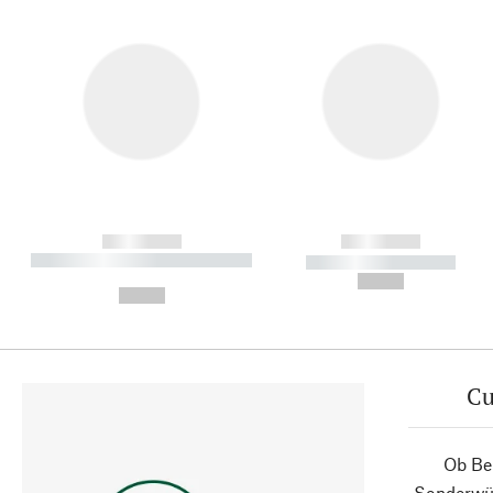
------------
------------
----------- ----------- ----------
----------- -----------
-
--,-- €
--,-- €
Cu
Ob Ber
Sonderwün