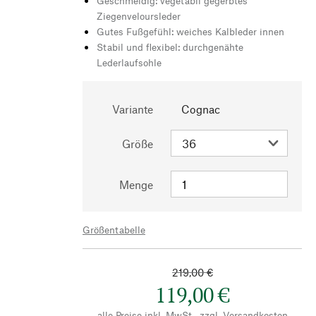
Geschmeidig: vegetabil gegerbtes
Ziegenveloursleder
Gutes Fußgefühl: weiches Kalbleder innen
Stabil und flexibel: durchgenähte
Lederlaufsohle
Variante
Cognac
Größe
Menge
Größentabelle
219,00 €
119,00 €
alle Preise inkl. MwSt., zzgl.
Versandkosten