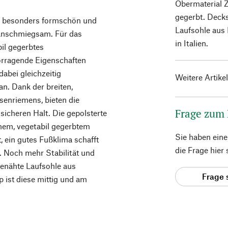
Obermaterial Z
gegerbt. Decks
nur besonders formschön und
Laufsohle aus 
anschmiegsam. Für das
in Italien.
il gegerbtes
orragende Eigenschaften
dabei gleichzeitig
Weitere Artike
n. Dank der breiten,
senriemens, bieten die
Frage zum
 sicheren Halt. Die gepolsterte
hem, vegetabil gegerbtem
Sie haben ein
 ein gutes Fußklima schafft
die Frage hier
. Noch mehr Stabilität und
hgenähte Laufsohle aus
Frage 
p ist diese mittig und am