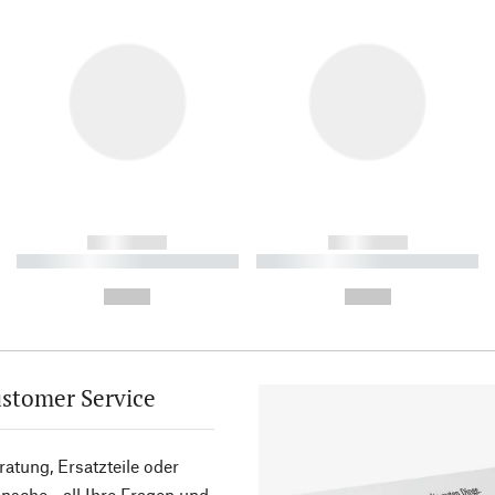
------------
------------
----------- ----------- ----------
----------- ----------- ----------
-
-
--,-- €
--,-- €
stomer Service
atung, Ersatzteile oder
sche - all Ihre Fragen und