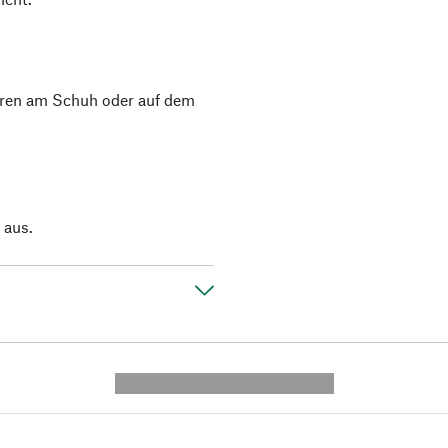
uren am Schuh oder auf dem
 aus.
---------- --------------